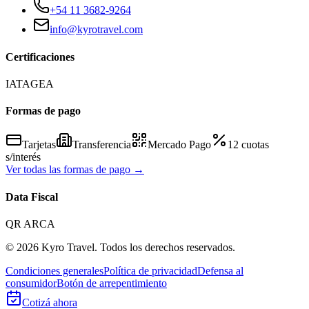
+54 11 3682-9264
info@kyrotravel.com
Certificaciones
IATA
GEA
Formas de pago
Tarjetas
Transferencia
Mercado Pago
12 cuotas
s/interés
Ver todas las formas de pago →
Data Fiscal
QR ARCA
©
2026
Kyro Travel. Todos los derechos reservados.
Condiciones generales
Política de privacidad
Defensa al
consumidor
Botón de arrepentimiento
Cotizá ahora