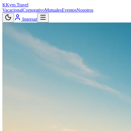
K
Kyro
.
Travel
Vacacional
Corporativo
Mutuales
Eventos
Nosotros
Ingresar