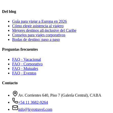
Del blog
Guía para viajar a Europa en 2026
Cómo elegir asistencia al viajero
Mejores destinos all-inclusive del Caribe
Consejos para viajes corporativos
Bodas de destino: paso a paso
Preguntas frecuentes
FAQ ·
Vacacional
FAQ ·
Corporativo
FAQ ·
Mutuales
FAQ ·
Eventos
Contacto
Av. Corrientes 640, Piso 7 (Galería Central), CABA
+54 11 3682-9264
info@kyrotravel.com