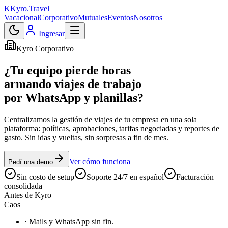
K
Kyro
.
Travel
Vacacional
Corporativo
Mutuales
Eventos
Nosotros
Ingresar
Kyro Corporativo
¿Tu equipo pierde horas
armando viajes de trabajo
por WhatsApp y planillas?
Centralizamos la gestión de viajes de tu empresa en una sola
plataforma: políticas, aprobaciones, tarifas negociadas y reportes de
gasto. Sin idas y vueltas, sin sorpresas a fin de mes.
Ver cómo funciona
Pedí una demo
Sin costo de setup
Soporte 24/7 en español
Facturación
consolidada
Antes de Kyro
Caos
· Mails y WhatsApp sin fin.