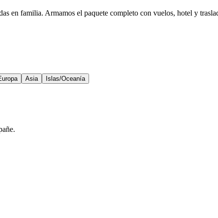
das en familia. Armamos el paquete completo con vuelos, hotel y trasla
Europa
Asia
Islas/Oceanía
pañe.