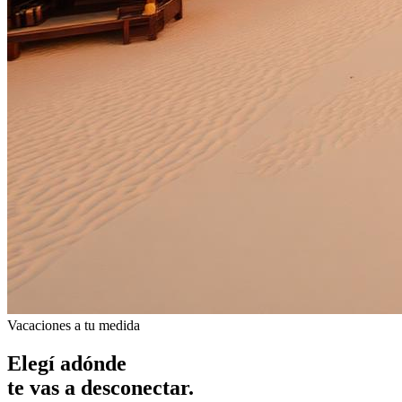
Vacaciones a tu medida
Elegí adónde
te vas a desconectar.