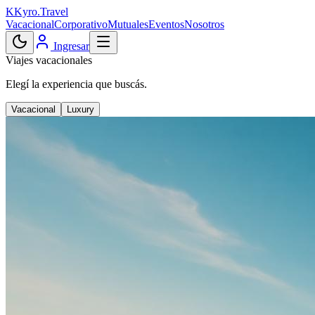
K
Kyro
.
Travel
Vacacional
Corporativo
Mutuales
Eventos
Nosotros
Ingresar
Viajes vacacionales
Elegí la experiencia que buscás.
Vacacional
Luxury